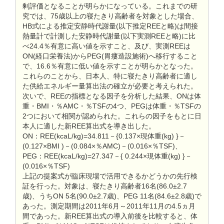
剰評価となることが明らかになっている。これまでの研
究では、75歳以上の寝たきり高齢者を対象とした場合、
HB式による推定安静時代謝量(以下推定REEと略)は間接
熱量計で計測した安静時代謝量(以下実測REEと略)に比
べ24.4％有意に高い値を示すこと、及び、実測REEは
ON(経口栄養法)からPEG(胃瘻造設施術)へ移行すること
で、16.6％有意に低い値を示すことが明らかとなった。
これらのことから、日本人、特に寝たきり高齢者に適し
た供給エネルギー量算出法の確立が必要と考えられた。
次いで、REEの指標となる因子を分析した結果、ONは体
重・BMI・％AMC・％TSFの4つ、PEGは体重・％TSFの
2つにおいて相関が認められた。これらの因子をもとに日
本人に適した新REE算出式を導き出した。
ON：REE(kcaL/kg)=34.811－{0.137×現体重(kg) }－
(0.127×BMI )－(0.084×％AMC)－(0.016×％TSF)、
PEG：REE(kcaL/kg)=27.347－{ 0.244×現体重(kg) }－
(0.016×％TSF)
上記の提案式が臨床現場で活用できるかどうかの先行検
証を行った。対象は、寝たきり高齢者16名(86.0±2.7
歳)、うちON 5名(90.0±2.7歳)、PEG 11名(84.6±2.8歳)で
あった。測定期間は2011年6月～2011年11月の4.5ヵ月
間であった。新REE算出式の導入前後を比較すると、体