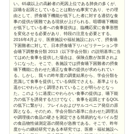
い。65歳以上の高齢者の死因上位である肺炎の多くが、
誤嚥を起因としていることは動かぬ事実であり、その理
由として、摂食嚥下機能が低下した者に対する適切な食
事の提供が困難である現状が上げられる。咀嚼嚥下機能
が低下している者への食事提供は、臨機応変に食事形態
を変化させる必要があり、特段の注意を必要とする。
2016年4月より、医療施設や福祉施設において、摂食嚥
下困難者に対して、日本摂食嚥下リハビリテーション学
会嚥下調整食分類 2013（以下学会分類）の説明基準に当
てはめた食事を提供した場合は、保険点数が加算されよ
うになった。そこで、各施設では摂食嚥下困難者の摂食
嚥下機能に合わせた適正な食事の提供が求められてい
る。しかし、我々の昨年度の調査結果から、学会分類を
意識して食事を提供している病院でさえも、基準よりも
遥かにやわらかく調理されていることが明らかとなっ
た。このように過度にやわらかい食事の提供は、嚥下能
力の低下を誘発するだけでなく、食事を起因とするQOL
の低下に繋がり、フレイルおよびサルコペニア発症の原
因となる。そのため、学会分類の基準に合わせた調理法
や調理後の食品の硬さを測定できる簡易的なモバイル型
の食品物性値測定器の開発が急務である。そこで、昨年
度からの継続研究である本研究では、医療・福祉施設へ