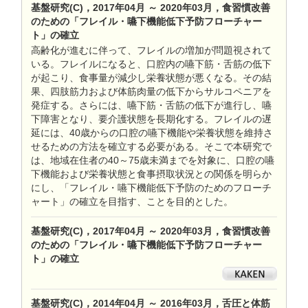
基盤研究(C)，2017年04月 ～ 2020年03月，食習慣改善
のための「フレイル・嚥下機能低下予防フローチャー
ト」の確立
高齢化が進むに伴って、フレイルの増加が問題視されて
いる。フレイルになると、口腔内の嚥下筋・舌筋の低下
が起こり、食事量が減少し栄養状態が悪くなる。その結
果、四肢筋力および体筋肉量の低下からサルコペニアを
発症する。さらには、嚥下筋・舌筋の低下が進行し、嚥
下障害となり、要介護状態を長期化する。フレイルの遅
延には、40歳からの口腔の嚥下機能や栄養状態を維持さ
せるための方法を確立する必要がある。そこで本研究で
は、地域在住者の40～75歳未満までを対象に、口腔の嚥
下機能および栄養状態と食事摂取状況との関係を明らか
にし、「フレイル・嚥下機能低下予防のためのフローチ
ャート」の確立を目指す、ことを目的とした。
基盤研究(C)，2017年04月 ～ 2020年03月，食習慣改善
のための「フレイル・嚥下機能低下予防フローチャー
ト」の確立
基盤研究(C)，2014年04月 ～ 2016年03月，舌圧と体筋