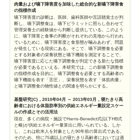
肉量および嚥下障害度を加味した総合的な新嚥下障害食
の指標作成
嚥下障害度の診断は、医師、歯科医師や言語聴覚士が判
断し、嚥下調整食は、嚥下ピラミットに照らし合わせて
管理栄養士の経験値から判断し提供している。このよう
に、嚥下障害と食事の判断がそれぞれの見地から行われ
ているために、嚥下障害度と食形態が噛みあわず、問題
が発生している現状にある。そこで、嚥下調整食を必要
とする対象者の栄養状態と嚥下機能を測定することで、
嚥下障害度に応じた嚥下調整食が判定できる新たな指標
が必要であるといえる。本研究では、この新嚥下調整食
の指標作成を目的に、嚥下調整食を必要とする高齢者の
嚥下機能を表す「舌圧」、栄養状態を表す「体筋肉量」
と嚥下調整食の物性値との関連を明らかにする。
基盤研究(C)，2010年04月 ～ 2013年03月，寝たきり高
齢者における体脂肪率別の供給エネルギー量設定スケー
ルの作成とその活用法
現在、多くの病院・施設でHarris-Benedict式(以下HB式
と略)が供給エネルギー量算出に用いられている。しか
し、これは欧米人を対象とした90年前の算出式である。
そのため、特に75歳以上の寝たきり高齢者においては過