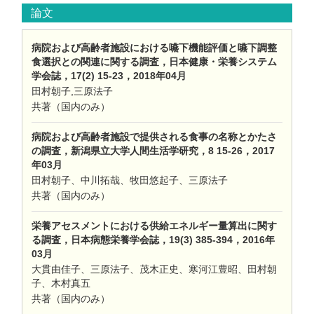
論文
病院および高齢者施設における嚥下機能評価と嚥下調整
食選択との関連に関する調査，日本健康・栄養システム
学会誌，17(2) 15-23，2018年04月
田村朝子,三原法子
共著（国内のみ）
病院および高齢者施設で提供される食事の名称とかたさ
の調査，新潟県立大学人間生活学研究，8 15-26，2017
年03月
田村朝子、中川拓哉、牧田悠起子、三原法子
共著（国内のみ）
栄養アセスメントにおける供給エネルギー量算出に関す
る調査，日本病態栄養学会誌，19(3) 385-394，2016年
03月
大貫由佳子、三原法子、茂木正史、寒河江豊昭、田村朝
子、木村真五
共著（国内のみ）