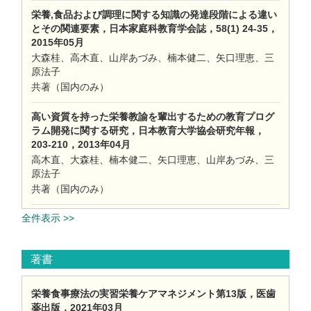
栄養,食品および調理に関する知識の発達段階による違い
とその関連要素，日本家庭科教育学会誌，58(1) 24-35，
2015年05月
大森桂、高木直、山岸あづみ、楠本健二、矢口理恵、三
原法子
共著（国内のみ）
高い資質を持った栄養教諭を輩出するための教育プログ
ラム開発に関する研究，日本教育大学協会研究年報，
203-210，2013年04月
高木直、大森桂、楠本健二、矢口理恵、山岸あづみ、三
原法子
共著（国内のみ）
全件表示 >>
著書
栄養食事療法の実習栄養ケアマネジメント第13版，医歯
薬出版，2021年03月