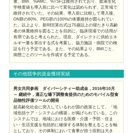
重、BMI、%AMC、%TSFは維持されており、血液生化
学検査値も導入前に比べて変化は認められず、正常域で
維持されていた。その結果、導入前に比較して導入後、
ON群の80%、PEG群の100%の体重維持が図られてい
た。以上より、新REE算出式は75歳以上の寝たきり高齢
者の体重維持を図ることを目的に、臨床現場での活用が
有用であると考えられた。現在、ダイレクトに供給エネ
ルギー量を算出する式を考案し、協力施設・病院での検
証を行う予定である。また、その結果より、BMIごと、
病態ごとのツールを作成する予定である。
その他競争的資金獲得実績
男女共同参画 ダイバーシティー助成金，2016年10月
～ 継続中，適正な嚥下調整食提供のためのモバイル型食
品物性評価ツールの開発
超高齢化社会に突入しているわが国の政策として、「地
域包括ケア・システムの構築」が掲げられている。この
システムでは、地域における医療・介護・予防・住ま
い・生活支援を包括的に確保する体制を整えることを軸
としており、その体制において食事が担う役割は大き