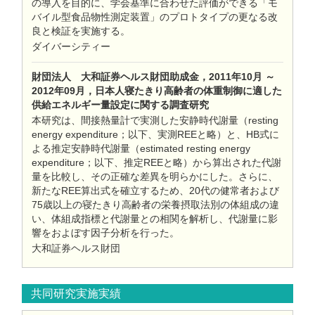
の導入を目的に、学会基準に合わせた評価ができる「モ
バイル型食品物性測定装置」のプロトタイプの更なる改
良と検証を実施する。
ダイバーシティー
財団法人 大和証券ヘルス財団助成金，2011年10月 ～
2012年09月，日本人寝たきり高齢者の体重制御に適した
供給エネルギー量設定に関する調査研究
本研究は、間接熱量計で実測した安静時代謝量（resting
energy expenditure；以下、実測REEと略）と、HB式に
よる推定安静時代謝量（estimated resting energy
expenditure；以下、推定REEと略）から算出された代謝
量を比較し、その正確な差異を明らかにした。さらに、
新たなREE算出式を確立するため、20代の健常者および
75歳以上の寝たきり高齢者の栄養摂取法別の体組成の違
い、体組成指標と代謝量との相関を解析し、代謝量に影
響をおよぼす因子分析を行った。
大和証券ヘルス財団
共同研究実施実績