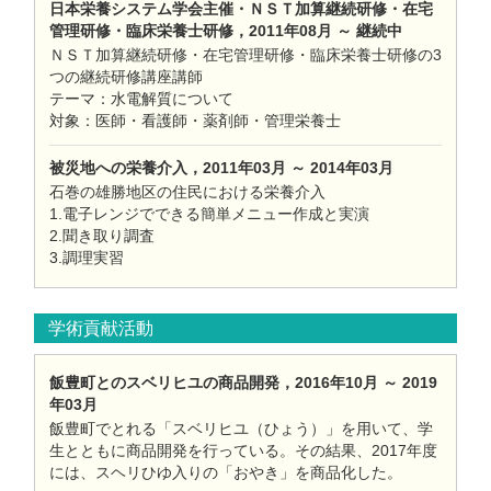
日本栄養システム学会主催・ＮＳＴ加算継続研修・在宅
管理研修・臨床栄養士研修，2011年08月 ～ 継続中
ＮＳＴ加算継続研修・在宅管理研修・臨床栄養士研修の3
つの継続研修講座講師
テーマ：水電解質について
対象：医師・看護師・薬剤師・管理栄養士
被災地への栄養介入，2011年03月 ～ 2014年03月
石巻の雄勝地区の住民における栄養介入
1.電子レンジでできる簡単メニュー作成と実演
2.聞き取り調査
3.調理実習
学術貢献活動
飯豊町とのスベリヒユの商品開発，2016年10月 ～ 2019
年03月
飯豊町でとれる「スベリヒユ（ひょう）」を用いて、学
生とともに商品開発を行っている。その結果、2017年度
には、スヘリひゆ入りの「おやき」を商品化した。