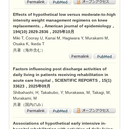
Effects of hypothetical low versus moderate-to-high
intensity weight management regimens on knee
replacements.，American journal of epidemiology，
194(10) 2829-2836，2025年10月
Miki T, Cooray U, Kanai M, Hagiwara Y, Murakami M,
Osaka K, Ikeda T
共著（海外含む）
Factors influencing post discharge activities of
daily living in patients receiving rehabilitation in
acute care hospital，SCIENTIFIC REPORTS，15(1)
33623，2025年09月
Shibahashi, H; Takakubo, Y; Murakawa, M; Takagi, M;
Murakami, M
共著（国内のみ）
Associations of hypothetical early intensive in-
hospital rehabilitation with activities of daily living