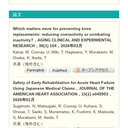
論文
Which matters more for preventing knee
replacements: reducing overactivity or combating
inactivity?，AGING CLINICAL AND EXPERIMENTAL
RESEARCH，38(1) 104，2026年03月
Kanai, M; Cooray, U; Miki, T; Hagiwara, Y; Murakami, M;
Osaka, K; Ikeda, T
共著（海外含む）
Safety of Early Rehabilitation for Acute Heart Failure
Using Japanese Medical Claims，JOURNAL OF THE
AMERICAN HEART ASSOCIATION，15(1) e045953，
2026年01月
Sugimoto, N; Matsugaki, R; Cooray, U; Kuhara, S;
Onoue, T; Saeki, S; Muramatsu, K; Fushimi, K; Matsuda,
S; Murakami, M; Ikeda, T
共著（海外含む）