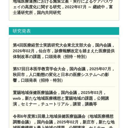
地域医療連携における施策立案・実行によるケアパスウ
ェイの高度化に関する研究，2022年07月 ～ 継続中，富
士通研究所，国内共同研究
研究発表
第4回医療経営士実践研究大会東北支部大会，国内会議，
2026年02月，仙台市，診療報酬改定を踏まえた医療提供
体制改革の課題，口頭発表（招待・特別）
第57回日本医学教育学会大会，国内会議，2025年07月，
秋田市，人口動態の変化と日本の医療システムへの影
響，口頭発表（招待・特別）
置賜地域保健医療協議会，国内会議，2025年03月，
web，新たな地域医療構想と置賜地域の課題，公開講
演，セミナー，チュートリアル，講習，講義等
令和6年度第1回最上地域保健医療協議会（地域医療構想
調整会議），国内会議，2025年02月，新庄市，新たな地
域医療構想と最上地域の課題，公開講演，セミナー，チ