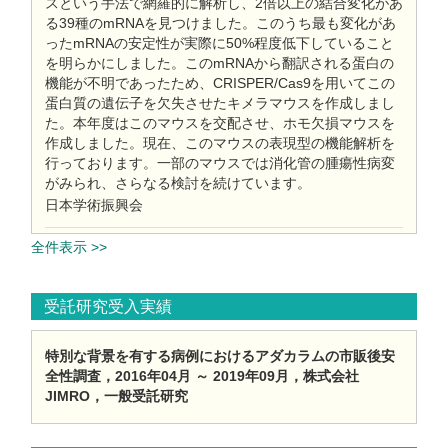
スという手法で網羅的に解析し、2倍以上の結合変化があ
る39種のmRNAを見つけました。このうち最も変化があ
ったmRNAの安定性が実際に50%程度低下していること
を明らかにしました。このmRNAから翻訳される蛋白の
機能が不明であったため、CRISPER/Cas9を用いてこの
蛋白質の遺伝子を欠失させたキメラマウスを作成しまし
た。本年度はこのマウスを交配させ、ホモ欠損マウスを
作成しました。現在、このマウスの表現型の機能解析を
行っております。一部のマウスでは消化管の腫瘍性病変
がみられ、さらなる検討を続けています。
日本学術振興会
全件表示 >>
受託研究受入実績
特別な背景を有する病例におけるアダカラムの市販後安
全性調査，2016年04月 ～ 2019年09月，株式会社
JIMRO，一般受託研究