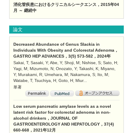
消化管疾患におけるクリニカルシークエンス，2015年04
月 ～ 継続中
論文
Decreased Abundance of Genus Slackia in
Individuals With Obesity and Colorectal Adenoma，
GASTRO HEP ADVANCES，3(5) 573-582，2024年
Sakai, T; Sasaki, Y; Abe, Y; Shoji, M; Nishise, S; Sato, H;
Yagi, M; Mizumoto, N; Onozato, Y; Takashi, K; Miyano,
Y; Murakami, R; Umehara, M; Nakamura, S; Ito, M;
Watabe, T; Tsuchiya, H; Goto, H; Miur...
単著
Low serum pancreatic amylase levels as a novel
latent risk factor for colorectal adenoma in non-
alcohol drinkers，JOURNAL OF
GASTROENTEROLOGY AND HEPATOLOGY，37(4)
660-668，2021年12月