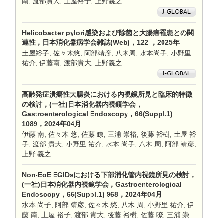
南, 渡部貴大, 土屋裕子, 上野義之
Helicobacter pylori感染および除菌と大腸癌罹患との関
連性，日本消化器病学会雑誌(Web)，122 ，2025年
土屋裕子, 佐々木悠, 阿部靖彦, 八木周, 水本尚子, 小野里
祐介, 伊藤南, 渡部貴大, 上野義之
高齢発症潰瘍性大腸炎における内視鏡所見と臨床的特徴
の検討，(一社)日本消化器内視鏡学会，
Gastroenterological Endoscopy，66(Suppl.1)
1089，2024年04月
伊藤 南, 佐々木 悠, 佐藤 瞭, 三浦 崇裕, 後藤 裕樹, 土屋 裕
子, 渡部 貴大, 小野里 祐介, 水本 尚子, 八木 周, 阿部 靖彦,
上野 義之
Non-EoE EGIDsにおける下部消化管内視鏡所見の検討，
(一社)日本消化器内視鏡学会，Gastroenterological
Endoscopy，66(Suppl.1) 968，2024年04月
水本 尚子, 阿部 靖彦, 佐々木 悠, 八木 周, 小野里 祐介, 伊
藤 南, 土屋 裕子, 渡部 貴大, 後藤 裕樹, 佐藤 瞭, 三浦 崇