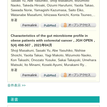
Sasaki Yu, Abe Yasuhiko, Shoji Masakuni, Mizumoto
Naoko, Takeda Hiroaki, Oizumi Harufumi, Yaoita Takao,
Sawada Norie, Yamagishi Kazumasa, Saito Eiko,
Watanabe Masafumi, Ishizawa Kenichi, Konta Tsuneo,...
単著
Characteristics of the gut microbiome profile in
obese patients with colorectal cancer，JGH OPEN，
5(4) 498-507，2021年04月
Shoji Masakuni, Sasaki Yu, Abe Yasuhiko, Nishise
Shoichi, Yaoita Takao, Yagi Makoto, Mizumoto Naoko,
Kon Takashi, Onozato Yusuke, Sakai Takayuki, Umehara
Matsuki, Ito Minami, Koseki Ayumi, Murakami Ry...
単著
全件表示 >>
著書