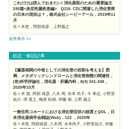
これだけは読んでおきたい! 消化器医のための重要論文
240篇<炎症性腸疾患編> Q116. CDに関連した消化管癌
の日本の現状は？，株式会社シービーアール，2019年11
月
佐々木悠，阿部靖彦，上野義之
全件表示 >>
総説・解説記事
【臓器相関の中枢としての消化管の役割を考える】肥
満、メタボリックシンドロームと消化管病態の関連性，
(有)科学評論社，消化器・肝臓内科，8(4) 341-348，
2020年10月
佐々木 悠, 阿部 靖彦, 八木 周, 水本 尚子, 今 孝志, 小野里
祐介, 堺 貴之, 梅原 松樹, 伊藤 南, 上野 義之
一般住民コホートにおける消化管症状の頻度とQOL，日
本消化器病学会雑誌(Web)，122 ，2025年
佐々木悠, 阿部靖彦, 八木周, 水本尚子, 小野里祐介, 伊藤