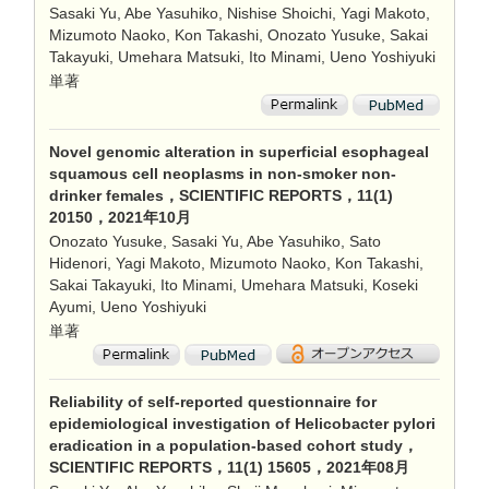
Sasaki Yu, Abe Yasuhiko, Nishise Shoichi, Yagi Makoto,
Mizumoto Naoko, Kon Takashi, Onozato Yusuke, Sakai
Takayuki, Umehara Matsuki, Ito Minami, Ueno Yoshiyuki
単著
Novel genomic alteration in superficial esophageal
squamous cell neoplasms in non-smoker non-
drinker females，SCIENTIFIC REPORTS，11(1)
20150，2021年10月
Onozato Yusuke, Sasaki Yu, Abe Yasuhiko, Sato
Hidenori, Yagi Makoto, Mizumoto Naoko, Kon Takashi,
Sakai Takayuki, Ito Minami, Umehara Matsuki, Koseki
Ayumi, Ueno Yoshiyuki
単著
Reliability of self-reported questionnaire for
epidemiological investigation of Helicobacter pylori
eradication in a population-based cohort study，
SCIENTIFIC REPORTS，11(1) 15605，2021年08月