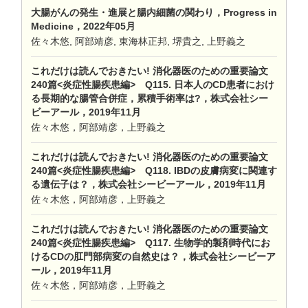
大腸がんの発生・進展と腸内細菌の関わり，Progress in
Medicine，2022年05月
佐々木悠, 阿部靖彦, 東海林正邦, 堺貴之, 上野義之
これだけは読んでおきたい! 消化器医のための重要論文
240篇<炎症性腸疾患編> Q115. 日本人のCD患者におけ
る長期的な腸管合併症，累積手術率は?，株式会社シー
ビーアール，2019年11月
佐々木悠，阿部靖彦，上野義之
これだけは読んでおきたい! 消化器医のための重要論文
240篇<炎症性腸疾患編> Q118. IBDの皮膚病変に関連す
る遺伝子は？，株式会社シービーアール，2019年11月
佐々木悠，阿部靖彦，上野義之
これだけは読んでおきたい! 消化器医のための重要論文
240篇<炎症性腸疾患編> Q117. 生物学的製剤時代にお
けるCDの肛門部病変の自然史は？，株式会社シービーア
ール，2019年11月
佐々木悠，阿部靖彦，上野義之