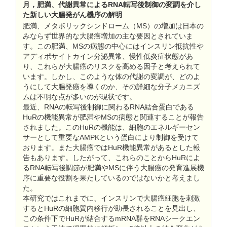
月，肥満、代謝異常によるRNA転写後制御の変調を介し
た新しい大腸発がん機序の解明
肥満、メタボリックシンドローム（MS）の増加は日本の
みならず世界的な大腸癌増加の主な要因とされていま
す。この肥満、MSの病態の中心にはインスリン抵抗性や
アディポサイトカイン分泌異常、慢性低炎症状態があ
り、これらが大腸癌のリスクを高める因子と考えられて
います。しかし、このような体の代謝の変調が、どのよ
うにして大腸発癌を導くのか、その詳細な分子メカニズ
ムは不明な点が多いのが現状です。
最近、RNAの転写後制御に関わるRNA結合蛋白である
HuRの機能異常が肥満やMSの病態と関連することが報告
されました。このHuRの機能は、細胞のエネルギーセン
サーとして重要なAMPKという蛋白により制御を受けて
おります。また大腸癌ではHuR機能異常があるとした報
告もあります。したがって、これらのことからHuRによ
るRNA転写後調節が肥満やMSに伴う大腸癌の発育進展機
序に重要な役割を果たしているのではないかと考えまし
た。
本研究ではこれまでに、インスリンで大腸癌細胞を刺激
するとHuRの細胞質内移行が助長されることを見出し、
この条件下でHuRが結合するmRNA群をRNAシークエン