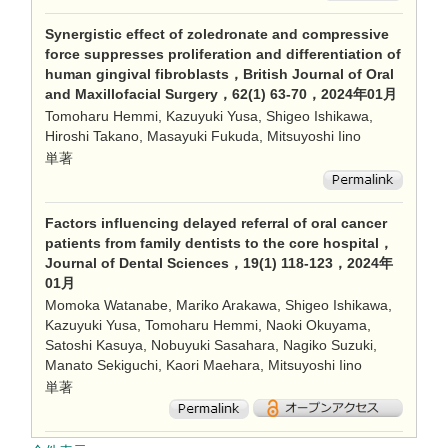
Synergistic effect of zoledronate and compressive
force suppresses proliferation and differentiation of
human gingival fibroblasts，British Journal of Oral
and Maxillofacial Surgery，62(1) 63-70，2024年01月
Tomoharu Hemmi, Kazuyuki Yusa, Shigeo Ishikawa,
Hiroshi Takano, Masayuki Fukuda, Mitsuyoshi Iino
単著
Factors influencing delayed referral of oral cancer
patients from family dentists to the core hospital，
Journal of Dental Sciences，19(1) 118-123，2024年
01月
Momoka Watanabe, Mariko Arakawa, Shigeo Ishikawa,
Kazuyuki Yusa, Tomoharu Hemmi, Naoki Okuyama,
Satoshi Kasuya, Nobuyuki Sasahara, Nagiko Suzuki,
Manato Sekiguchi, Kaori Maehara, Mitsuyoshi Iino
単著