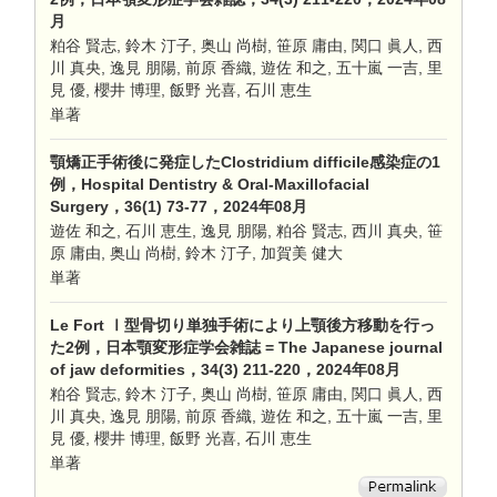
月
粕谷 賢志, 鈴木 汀子, 奥山 尚樹, 笹原 庸由, 関口 眞人, 西
川 真央, 逸見 朋陽, 前原 香織, 遊佐 和之, 五十嵐 一吉, 里
見 優, 櫻井 博理, 飯野 光喜, 石川 恵生
単著
顎矯正手術後に発症したClostridium difficile感染症の1
例，Hospital Dentistry & Oral-Maxillofacial
Surgery，36(1) 73-77，2024年08月
遊佐 和之, 石川 恵生, 逸見 朋陽, 粕谷 賢志, 西川 真央, 笹
原 庸由, 奥山 尚樹, 鈴木 汀子, 加賀美 健大
単著
Le Fort Ⅰ型骨切り単独手術により上顎後方移動を行っ
た2例，日本顎変形症学会雑誌 = The Japanese journal
of jaw deformities，34(3) 211-220，2024年08月
粕谷 賢志, 鈴木 汀子, 奥山 尚樹, 笹原 庸由, 関口 眞人, 西
川 真央, 逸見 朋陽, 前原 香織, 遊佐 和之, 五十嵐 一吉, 里
見 優, 櫻井 博理, 飯野 光喜, 石川 恵生
単著