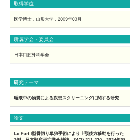
取得学位
医学博士，山形大学，2009年03月
所属学会・委員会
日本口腔外科学会
研究テーマ
唾液中の物質による疾患スクリーニングに関する研究
論文
Le Fort I型骨切り単独手術により上顎後方移動を行った
2例，日本顎変形症学会雑誌，34(3) 211-220，2024年08