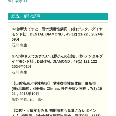
全件表示 >>
総説・解説記事
Dd診断力てすと 舌の潰瘍性病変，(株)デンタルダイヤ
モンド社，DENTAL DIAMOND，49(12) 21-22，2024年
09月
石川 恵生
GPが押さえておきたい口唇がんの知識，(株)デンタルダ
イヤモンド社，DENTAL DIAMOND，49(1) 121-122，
2024年01月
石川 恵生
【口腔疾患と慢性炎症】 慢性炎症性角化症 白板症，
(株)北隆館，別冊Bio Clinica: 慢性炎症と疾患，7(3) 19-
21，2018年10月
飯野 光喜, 石川 恵生
【口腔・舌病変をみる-初期病変も見逃さないポイン
ト-】 歯周病，(株)全日本病院出版会，ENTONI，(215)