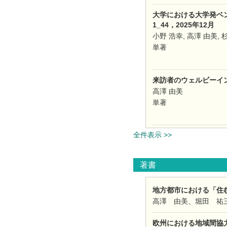
大学における大学発ベン
1_44，2025年12月
小野 浩幸, 高澤 由美, 
単著
来訪者のウェルビーイン
高澤 由美
単著
全件表示 >>
著書
地方都市における「住む
高澤 由美、堀田 祐三
欧州における地域間協力