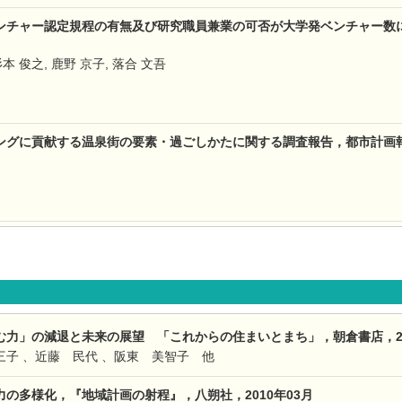
チャー認定規程の有無及び研究職員兼業の可否が大学発ベンチャー数に与える
杉本 俊之, 鹿野 京子, 落合 文吾
グに貢献する温泉街の要素・過ごしかたに関する調査報告，都市計画報告集，2
力」の減退と未来の展望 「これからの住まいとまち」，朝倉書店，20
子 、近藤 民代 、阪東 美智子 他
の多様化，『地域計画の射程』，八朔社，2010年03月