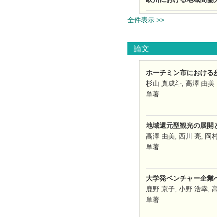
全件表示 >>
論文
ホーチミン市における歩道
杉山 真成⽃, 高澤 由美
単著
地域還元型観光の展開とそ
高澤 由美, 西川 亮, 岡
単著
大学発ベンチャー企業への
鹿野 京子, 小野 浩幸, 
単著