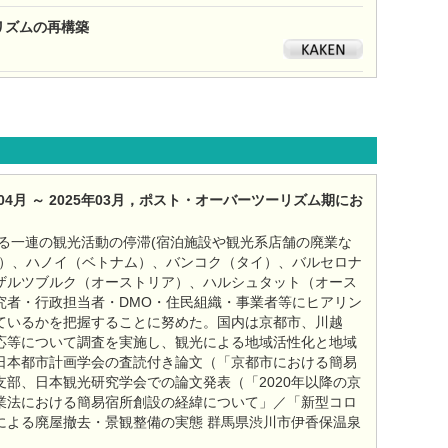
ーリズムの再構築
月 ～ 2025年03月，ポスト・オーバーツーリズム期にお
よる一連の観光活動の停滞(宿泊施設や観光系店舗の廃業な
カ）、ハノイ（ベトナム）、バンコク（タイ）、バルセロナ
ザルツブルク（オーストリア）、ハルシュタット（オース
究者・行政担当者・DMO・住民組織・事業者等にヒアリン
ているかを把握することに努めた。国内は京都市、川越
応等について調査を実施し、観光による地域活性化と地域
日本都市計画学会の査読付き論文（「京都市における簡易
部、日本観光研究学会での論文発表（「2020年以降の京
業法における簡易宿所創設の経緯について」／「新型コロ
による廃屋撤去・景観整備の実態 群馬県渋川市伊香保温泉