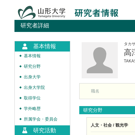
研究者詳細
タカ
基本情報
高
基本情報
◆
TAKA
研究分野
◆
出身大学
◆
出身大学院
◆
職名
取得学位
◆
学外略歴
◆
研究分野
所属学会・委員会
◆
人文・社会 / 観光学
研究活動