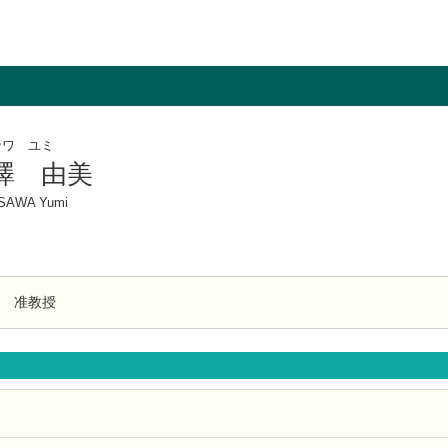
サワ ユミ
澤 由美
SAWA Yumi
准教授