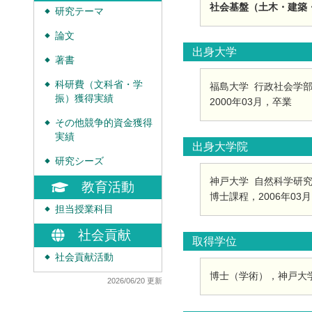
社会基盤（土木・建築・
研究テーマ
◆
論文
◆
出身大学
著書
◆
科研費（文科省・学
福島大学 行政社会学
◆
振）獲得実績
2000年03月，卒業
その他競争的資金獲得
◆
実績
出身大学院
研究シーズ
◆
神戸大学 自然科学研
教育活動
博士課程，2006年03
担当授業科目
◆
社会貢献
取得学位
社会貢献活動
◆
博士（学術），神戸大学，
2026/06/20 更新