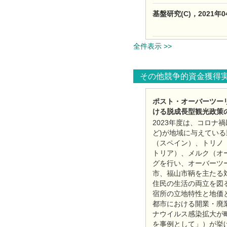
基盤研究(C)，2021
全件表示 >>
その他競争的資金獲得
ポスト・オーバーツーリ
ける脱成長型観光政策
2023年度は、コロ
ど)が地域に与えてい
（スペイン）、トリノ
トリア）、メルク（オ
グを行い、オーバーツ
市、福山市鞆を主たる
住民の生活の両立を図
宿所の立地特性と地価
都市における開業・廃
ナウイルス感染拡大が
を事例として」）が挙