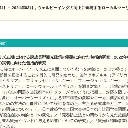
年04月 ～ 2024年03月，ウェルビーイングの向上に寄与するローカルツ
実績
ズム期における脱成長型観光政策の実装に向けた包括的研究，2022年04
の実装に向けた包括的研究
ナ禍以前にオーバーツーリズムに直面していた都市を対象に、コロナ禍に
る影響を把握することを目的に研究を進めた。国外はホノルル（アメリ
（イタリア）、ブリュッセル（ベルギー）、ブルージュ（ベルギー）、
ーストリア）、コーンウォール（イギリス）を調査対象とし、現地の研
ーリズムの問題を当該都市のアクターがどのように把握し、対応を図っ
対象に、オーバーツーリズムによる都市構造の変容やローカル商店の対
るための方法の可能性について検討を進めた。主たる研究成果として、
との関係について」）、日本建築学会全国大会や日本都市計画学会関西支
業宿泊施設の傾向とその変化」／「売春防止法との関わりから見た旅館
町並み観光イベントに与える影響についての研究」／「観光庁補助事業
げられる。