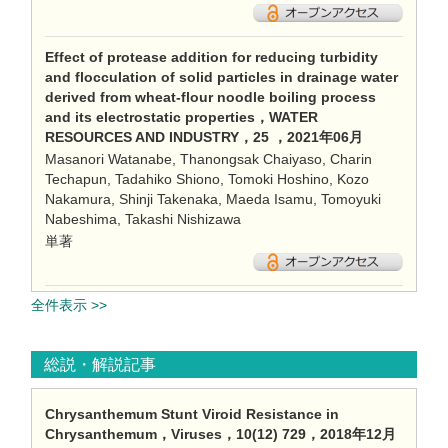
Effect of protease addition for reducing turbidity
and flocculation of solid particles in drainage water
derived from wheat-flour noodle boiling process
and its electrostatic properties，WATER
RESOURCES AND INDUSTRY，25 ，2021年06月
Masanori Watanabe, Thanongsak Chaiyaso, Charin
Techapun, Tadahiko Shiono, Tomoki Hoshino, Kozo
Nakamura, Shinji Takenaka, Maeda Isamu, Tomoyuki
Nabeshima, Takashi Nishizawa
単著
全件表示 >>
総説・解説記事
Chrysanthemum Stunt Viroid Resistance in
Chrysanthemum，Viruses，10(12) 729，2018年12月