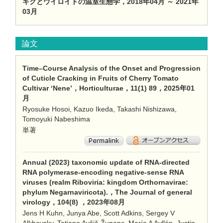
キクとウイロイドの温室生態学，2018年04月 ～ 2021年
03月
論文
Time–Course Analysis of the Onset and Progression
of Cuticle Cracking in Fruits of Cherry Tomato
Cultivar ‘Nene’，Horticulturae，11(1) 89，2025年01
月
Ryosuke Hosoi, Kazuo Ikeda, Takashi Nishizawa,
Tomoyuki Nabeshima
単著
Annual (2023) taxonomic update of RNA-directed
RNA polymerase-encoding negative-sense RNA
viruses (realm Riboviria: kingdom Orthornavirae:
phylum Negarnaviricota).，The Journal of general
virology，104(8) ，2023年08月
Jens H Kuhn, Junya Abe, Scott Adkins, Sergey V