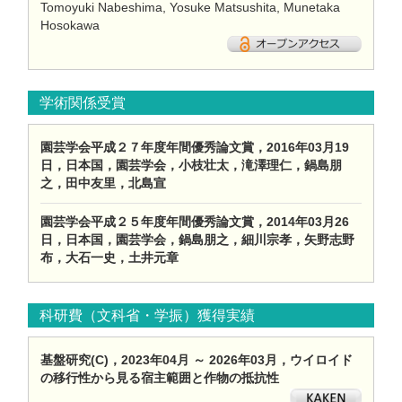
Tomoyuki Nabeshima, Yosuke Matsushita, Munetaka
Hosokawa
学術関係受賞
園芸学会平成２７年度年間優秀論文賞，2016年03月19
日，日本国，園芸学会，小枝壮太，滝澤理仁，鍋島朋
之，田中友里，北島宣
園芸学会平成２５年度年間優秀論文賞，2014年03月26
日，日本国，園芸学会，鍋島朋之，細川宗孝，矢野志野
布，大石一史，土井元章
科研費（文科省・学振）獲得実績
基盤研究(C)，2023年04月 ～ 2026年03月，ウイロイド
の移行性から見る宿主範囲と作物の抵抗性