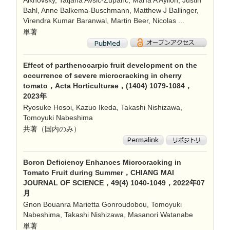
Alkhovsky, Tatjana Avšič-Županc, María A Ayllón, Justin
Bahl, Anne Balkema-Buschmann, Matthew J Ballinger,
Virendra Kumar Baranwal, Martin Beer, Nicolas ...
単著
Effect of parthenocarpic fruit development on the
occurrence of severe microcracking in cherry
tomato，Acta Horticulturae，(1404) 1079-1084，
2023年
Ryosuke Hosoi, Kazuo Ikeda, Takashi Nishizawa,
Tomoyuki Nabeshima
共著（国内のみ）
Boron Deficiency Enhances Microcracking in
Tomato Fruit during Summer，CHIANG MAI
JOURNAL OF SCIENCE，49(4) 1040-1049，2022年07
月
Gnon Bouanra Marietta Gonroudobou, Tomoyuki
Nabeshima, Takashi Nishizawa, Masanori Watanabe
単著