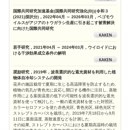
国際共同研究加速基金(国際共同研究強化(B))(令和３
(2021)採択分)，2022年04月 ～ 2026年03月，ベゴモウ
イルスがアジアのトウガラシ生産に引き起こす被害解決
に向けた国際共同研究
若手研究，2021年04月 ～ 2024年03月，ウイロイドにお
ける干渉効果成立条件の解明
奨励研究，2019年，波長選択的な遮光資材を利用した植
物体自冷却システムの開発
花卉の施設栽培で夏期に生じる高温障害を防止するため,
植物の気孔が青色光に反応し開口する機作に注目し, 蒸散
作用による葉面温度の低下の可能性を波長選択的な遮光
資材を使って検討した. 一般の遮光資材を使った対照区,
カラーセロファンを使た赤色光区, 青色光区, 緑色光区で
ストレプトカーパスを栽培した. 2019年7月18日から9月
11日に葉面温度, 蒸散速度などを計測した.
その結果, ストレプトカーパスにおける夏期高温時の栽培