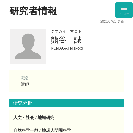
研究者情報
メニュー
2026/07/20 更新
クマガイ マコト
熊谷 誠
KUMAGAI Makoto
職名
講師
研究分野
人文・社会 / 地域研究
自然科学一般 / 地球人間圏科学