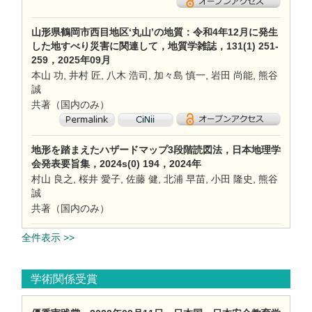
山形県鶴岡市西目地区‘丸山’の地質：令和4年12月に発生
した地すべり災害に関連して，地質学雑誌，131(1) 251-
259，2025年09月
本山 功, 井村 匠, 八木 浩司, 加々島 慎一, 岩田 尚能, 熊谷
誠
共著（国内のみ）
地形を踏まえたハザードマップ3段階読図法，日本地理学
会発表要旨集，2024s(0) 194，2024年
村山 良之, 桜井 愛子, 佐藤 健, 北浦 早苗, 小田 隆史, 熊谷
誠
共著（国内のみ）
全件表示 >>
学術関係受賞