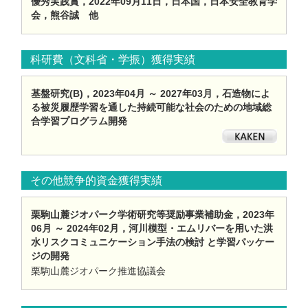
優秀実践賞，2022年09月11日，日本国，日本安全教育学
会，熊谷誠 他
科研費（文科省・学振）獲得実績
基盤研究(B)，2023年04月 ～ 2027年03月，石造物によ
る被災履歴学習を通した持続可能な社会のための地域総
合学習プログラム開発
その他競争的資金獲得実績
栗駒山麓ジオパーク学術研究等奨励事業補助金，2023年
06月 ～ 2024年02月，河川模型・エムリバーを用いた洪
水リスクコミュニケーション手法の検討 と学習パッケー
ジの開発
栗駒山麓ジオパーク推進協議会