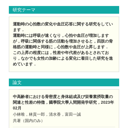
研究テーマ
運動時の心拍数の変化や血圧応答に関する研究をしてい
ます．
運動時には呼吸が速くなり，心拍や血圧が増加します
が，呼吸に関係する筋の活動を増加させると，四肢の骨
格筋の運動時と同様に，心拍数や血圧が上昇します．
この上昇の程度には，性差や年代差があるとされてお
り，なかでも女性の加齢による変化に着目した研究を進
めています．
論文
中高齢者における骨密度と身体組成及び栄養素摂取量の
関連と性差の特徴，國學院大學人間開発学研究，2023年
02月
小林唯，林貢一郎，清水香，富田一誠
共著（国内のみ）