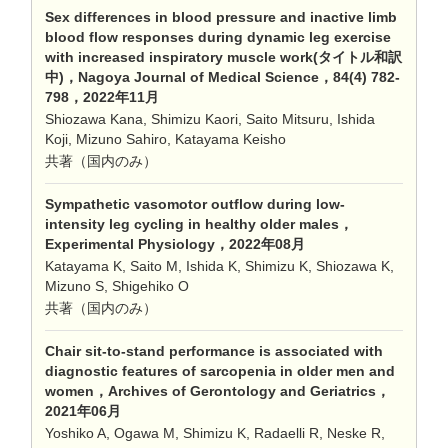
Sex differences in blood pressure and inactive limb
blood flow responses during dynamic leg exercise
with increased inspiratory muscle work(タイトル和訳
中)，Nagoya Journal of Medical Science，84(4) 782-
798，2022年11月
Shiozawa Kana, Shimizu Kaori, Saito Mitsuru, Ishida
Koji, Mizuno Sahiro, Katayama Keisho
共著（国内のみ）
Sympathetic vasomotor outflow during low-
intensity leg cycling in healthy older males，
Experimental Physiology，2022年08月
Katayama K, Saito M, Ishida K, Shimizu K, Shiozawa K,
Mizuno S, Shigehiko O
共著（国内のみ）
Chair sit-to-stand performance is associated with
diagnostic features of sarcopenia in older men and
women，Archives of Gerontology and Geriatrics，
2021年06月
Yoshiko A, Ogawa M, Shimizu K, Radaelli R, Neske R,