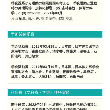
呼吸器系から運動の制限要因を考える 呼吸運動と運動
時の循環調節 加齢の影響，(株)杏林書院，体育の科
学，71(3) 221-225，2021年03月
片山 敬章, 清水 香, 塩澤 華奈, 水野 沙洸
学術関係受賞
学会奨励賞，2018年03月18日，日本国，日本体力医学会
東海地方会，後藤歌奈子，清水香，齊藤満，張魯玉，石
田浩司，片山敬章
学会奨励賞，2017年03月19日，日本国，日本体力医学会
東海地方会，清水香，片山敬章，後藤歌奈子，島典広，
林享，鈴木康弘，大家利之，秋間広，石田浩司
科研費（文科省・学振）獲得実績
若手研究，2022年04月 ～ 継続中，呼吸筋活動の増加に
ともなう呼吸筋血流量の年代差および性差の解明