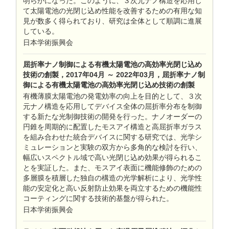
明らかになった。このように、３次元ナノ構造を応用し
て太陽電池の光閉じ込め性能を改善するための有用な知
見が数多く得られており、研究は全体として順調に進展
している。
日本学術振興会
屈折率ナノ制御による有機太陽電池の高効率光閉じ込め
技術の創製，2017年04月 ～ 2022年03月，屈折率ナノ制
御による有機太陽電池の高効率光閉じ込め技術の創製
有機薄膜太陽電池の発電効率の向上を目的として、３次
元ナノ構造を応用してデバイス全体の屈折率分布を制御
する新たな光制御技術の開発を行った。ナノオーダーの
円錐を周期的に配置したモスアイ構造と高屈折率ガラス
を組み合わせた統合デバイスに関する研究では、光学シ
ミュレーションと実験の双方から多角的な検討を行い、
幅広いスペクトル域で高い光閉じ込め効果が得られるこ
とを実証した。また、モスアイ表面に機能修飾のための
多層膜を積層した独自の構造の光学解析により、光学性
能の安定化と高い反射防止効果を両立するための機能性
コーティングに関する技術的基盤が得られた。
日本学術振興会