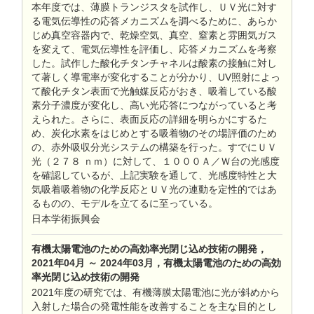
本年度では、薄膜トランジスタを試作し、ＵＶ光に対す
る電気伝導性の応答メカニズムを調べるために、あらか
じめ真空容器内で、乾燥空気、真空、窒素と雰囲気ガス
を変えて、電気伝導性を評価し、応答メカニズムを考察
した。試作した酸化チタンチャネルは酸素の接触に対し
て著しく導電率が変化することが分かり、UV照射によっ
て酸化チタン表面で光触媒反応がおき、吸着している酸
素分子濃度が変化し、高い光応答につながっていると考
えられた。さらに、表面反応の詳細を明らかにするた
め、炭化水素をはじめとする吸着物のその場評価のため
の、赤外吸収分光システムの構築を行った。すでにＵＶ
光（２７８ ｎｍ）に対して、１０００Ａ／Ｗ台の光感度
を確認しているが、上記実験を通して、光感度特性と大
気吸着吸着物の化学反応とＵＶ光の連動を定性的ではあ
るものの、モデルを立てるに至っている。
日本学術振興会
有機太陽電池のための高効率光閉じ込め技術の開発，
2021年04月 ～ 2024年03月，有機太陽電池のための高効
率光閉じ込め技術の開発
2021年度の研究では、有機薄膜太陽電池に光が斜めから
入射した場合の発電性能を改善することを主な目的とし