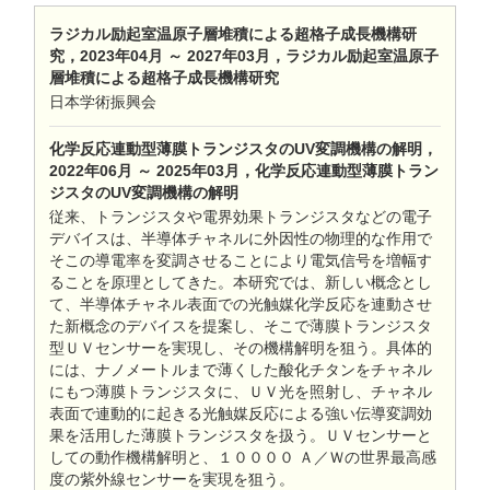
ラジカル励起室温原子層堆積による超格子成長機構研
究，2023年04月 ～ 2027年03月，ラジカル励起室温原子
層堆積による超格子成長機構研究
日本学術振興会
化学反応連動型薄膜トランジスタのUV変調機構の解明，
2022年06月 ～ 2025年03月，化学反応連動型薄膜トラン
ジスタのUV変調機構の解明
従来、トランジスタや電界効果トランジスタなどの電子
デバイスは、半導体チャネルに外因性の物理的な作用で
そこの導電率を変調させることにより電気信号を増幅す
ることを原理としてきた。本研究では、新しい概念とし
て、半導体チャネル表面での光触媒化学反応を連動させ
た新概念のデバイスを提案し、そこで薄膜トランジスタ
型ＵＶセンサーを実現し、その機構解明を狙う。具体的
には、ナノメートルまで薄くした酸化チタンをチャネル
にもつ薄膜トランジスタに、ＵＶ光を照射し、チャネル
表面で連動的に起きる光触媒反応による強い伝導変調効
果を活用した薄膜トランジスタを扱う。ＵＶセンサーと
しての動作機構解明と、１００００ Ａ／Ｗの世界最高感
度の紫外線センサーを実現を狙う。