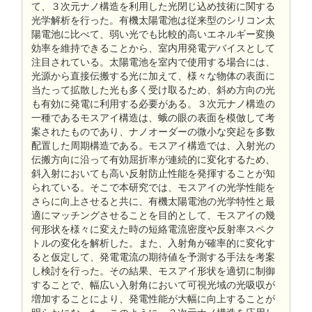
て、３次元ナノ構造を利用した光閉じ込め技術に関する
光学解析を行った。有機太陽電池は従来型のシリコン太
陽電池に比べて、弱い光でも比較的高いエネルギー変換
効率を維持できることから、室内用発電デバイスとして
注目されている。太陽電池を室内で使用する場合には、
光源から直接伝搬する光に加えて、様々な物体の表面に
当たって拡散した光も多く受け取るため、斜め方向の光
も有効に発電に利用する必要がある。３次元ナノ構造の
一種であるモスアイ構造は、蛾の眼の表面を模倣して考
案されたものであり、ナノオーダーの微小な突起を多数
配置した周期構造である。モスアイ構造では、入射光の
伝搬方向に沿って有効屈折率が連続的に変化するため、
斜入射においても高い反射防止性能を発揮することが知
られている。そこで本研究では、モスアイの光学性能を
さらに向上させると共に、有機太陽電池の光学特性と最
適にマッチングさせることを目的として、モスアイの幾
何形状を様々に変えた時の短絡電流密度や反射率スペク
トルの変化を解析した。また、入射角が確率的に変化す
ると仮定して、発電電流の期待値を予測する手法を考案
し検討を行った。その結果、モスアイ形状を適切に制御
することで、幅広い入射角において可視光域の光吸収が
増加することにより、発電性能が大幅に向上することが