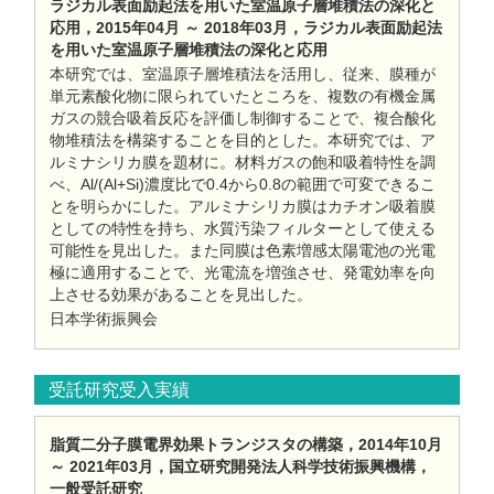
ラジカル表面励起法を用いた室温原子層堆積法の深化と
応用，2015年04月 ～ 2018年03月，ラジカル表面励起法
を用いた室温原子層堆積法の深化と応用
本研究では、室温原子層堆積法を活用し、従来、膜種が
単元素酸化物に限られていたところを、複数の有機金属
ガスの競合吸着反応を評価し制御することで、複合酸化
物堆積法を構築することを目的とした。本研究では、ア
ルミナシリカ膜を題材に。材料ガスの飽和吸着特性を調
べ、Al/(Al+Si)濃度比で0.4から0.8の範囲で可変できるこ
とを明らかにした。アルミナシリカ膜はカチオン吸着膜
としての特性を持ち、水質汚染フィルターとして使える
可能性を見出した。また同膜は色素増感太陽電池の光電
極に適用することで、光電流を増強させ、発電効率を向
上させる効果があることを見出した。
日本学術振興会
受託研究受入実績
脂質二分子膜電界効果トランジスタの構築，2014年10月
～ 2021年03月，国立研究開発法人科学技術振興機構，
一般受託研究