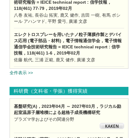
術研究報告 = IEICE technical report : 信学技報，
118(461) 77-79，2019年02月
八巻 友祐, 長谷山 拓実, 鹿又 健作, 吉田 一樹, 有馬 ボシ
ール アハンマド, 平野 愛弓, 廣瀬 文彦
エレクトロスプレーを用いたナノ粒子薄膜作製とデバイ
ス応用 (電子部品・材料)，電子情報通信学会，電子情報
通信学会技術研究報告 = IEICE technical report : 信学
技報，118(461) 1-6，2019年02月
佐藤 航代, 三浦 正範, 鹿又 健作, 廣瀬 文彦
全件表示 >>
科研費（文科省・学振）獲得実績
基盤研究(A)，2023年04月 ～ 2027年03月，ラジカル励
起室温原子層堆積による超格子成長機構研究
プラズマ学およびその関連分野