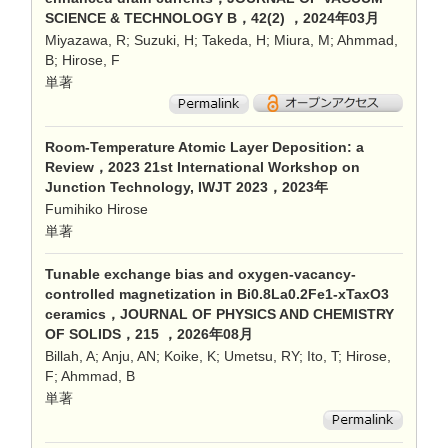
SCIENCE & TECHNOLOGY B，42(2) ，2024年03月
Miyazawa, R; Suzuki, H; Takeda, H; Miura, M; Ahmmad,
B; Hirose, F
単著
Room-Temperature Atomic Layer Deposition: a
Review，2023 21st International Workshop on
Junction Technology, IWJT 2023，2023年
Fumihiko Hirose
単著
Tunable exchange bias and oxygen-vacancy-
controlled magnetization in Bi0.8La0.2Fe1-xTaxO3
ceramics，JOURNAL OF PHYSICS AND CHEMISTRY
OF SOLIDS，215 ，2026年08月
Billah, A; Anju, AN; Koike, K; Umetsu, RY; Ito, T; Hirose,
F; Ahmmad, B
単著