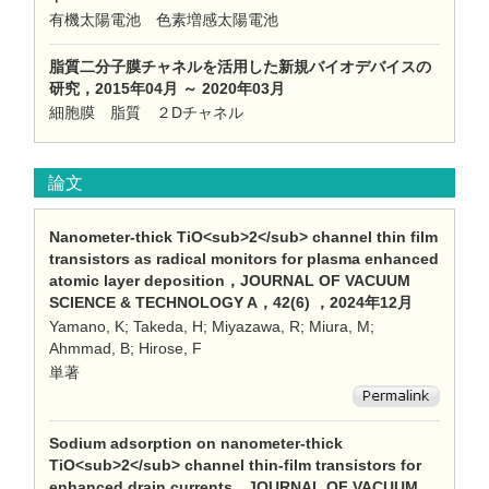
有機太陽電池 色素増感太陽電池
脂質二分子膜チャネルを活用した新規バイオデバイスの
研究，2015年04月 ～ 2020年03月
細胞膜 脂質 ２Dチャネル
論文
Nanometer-thick TiO<sub>2</sub> channel thin film
transistors as radical monitors for plasma enhanced
atomic layer deposition，JOURNAL OF VACUUM
SCIENCE & TECHNOLOGY A，42(6) ，2024年12月
Yamano, K; Takeda, H; Miyazawa, R; Miura, M;
Ahmmad, B; Hirose, F
単著
Sodium adsorption on nanometer-thick
TiO<sub>2</sub> channel thin-film transistors for
enhanced drain currents，JOURNAL OF VACUUM