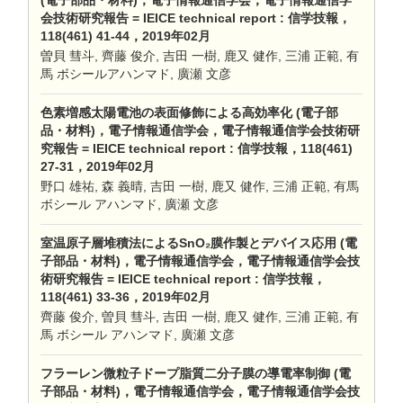
(電子部品・材料)，電子情報通信学会，電子情報通信学
会技術研究報告 = IEICE technical report : 信学技報，
118(461) 41-44，2019年02月
曽貝 彗斗, 齊藤 俊介, 吉田 一樹, 鹿又 健作, 三浦 正範, 有
馬 ボシールアハンマド, 廣瀬 文彦
色素増感太陽電池の表面修飾による高効率化 (電子部
品・材料)，電子情報通信学会，電子情報通信学会技術研
究報告 = IEICE technical report : 信学技報，118(461)
27-31，2019年02月
野口 雄祐, 森 義晴, 吉田 一樹, 鹿又 健作, 三浦 正範, 有馬
ボシール アハンマド, 廣瀬 文彦
室温原子層堆積法によるSnO₂膜作製とデバイス応用 (電
子部品・材料)，電子情報通信学会，電子情報通信学会技
術研究報告 = IEICE technical report : 信学技報，
118(461) 33-36，2019年02月
齊藤 俊介, 曽貝 彗斗, 吉田 一樹, 鹿又 健作, 三浦 正範, 有
馬 ボシール アハンマド, 廣瀬 文彦
フラーレン微粒子ドープ脂質二分子膜の導電率制御 (電
子部品・材料)，電子情報通信学会，電子情報通信学会技