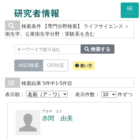
メニュー
検索条件
【専門分野検索】 ライフサイエンス ＞
衛生学、公衆衛生学分野：実験系を含む
検索する
AND検索
OR検索
使い方
検索結果
5件中1-5件目
表示順：
表示件数：
件ずつ
アカマ ユミ
赤間 由美