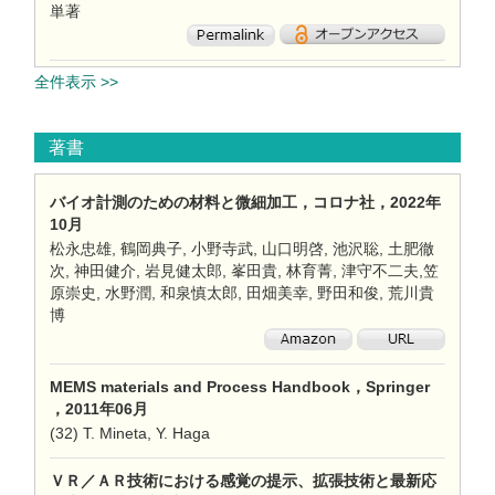
単著
全件表示 >>
著書
バイオ計測のための材料と微細加工，コロナ社，2022年
10月
松永忠雄, 鶴岡典子, 小野寺武, 山口明啓, 池沢聡, 土肥徹
次, 神田健介, 岩見健太郎, 峯田貴, 林育菁, 津守不二夫,笠
原崇史, 水野潤, 和泉慎太郎, 田畑美幸, 野田和俊, 荒川貴
博
MEMS materials and Process Handbook，Springer
，2011年06月
(32) T. Mineta, Y. Haga
ＶＲ／ＡＲ技術における感覚の提示、拡張技術と最新応