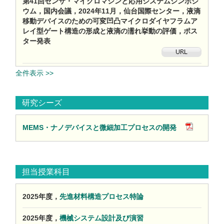
第41回センサ・マイクロマシンと応用システムシンポジ
ウム，国内会議，2024年11月，仙台国際センター，液滴
移動デバイスのための可変凹凸マイクロダイヤフラムア
レイ型ゲート構造の形成と液滴の濡れ挙動の評価，ポス
ター発表
全件表示 >>
研究シーズ
MEMS・ナノデバイスと微細加工プロセスの開発
担当授業科目
2025年度，
先進材料構造プロセス特論
2025年度，
機械システム設計及び演習