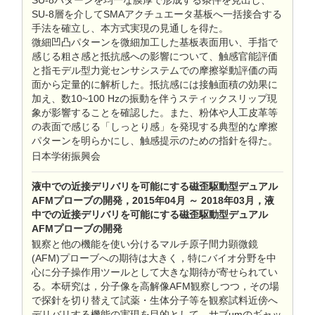
SU-8パターンを均一な膜厚で形成する条件を見出し、
SU-8層を介してSMAアクチュエータ基板へ一括接合する
手法を確立し、本方式実現の見通しを得た。
微細凹凸パターンを微細加工した基板表面用い、手指で
感じる粗さ感と抵抗感への影響について、触感官能評価
と指モデル型力覚センサシステムでの摩擦挙動評価の両
面から定量的に解析した。抵抗感には接触面積の効果に
加え、数10~100 Hzの振動を伴うスティックスリップ現
象が影響することを確認した。また、粉体や人工皮革等
の表面で感じる「しっとり感」を発現する典型的な摩擦
パターンを明らかにし、触感提示のための指針を得た。
日本学術振興会
液中での近接デリバリを可能にする磁歪駆動型デュアル
AFMプローブの開発，2015年04月 ～ 2018年03月，液
中での近接デリバリを可能にする磁歪駆動型デュアル
AFMプローブの開発
観察と他の機能を使い分けるマルチ原子間力顕微鏡
(AFM)プローブへの期待は大きく，特にバイオ分野を中
心に分子操作用ツールとして大きな期待が寄せられてい
る。本研究は，分子像を高解像AFM観察しつつ，その場
で探針を切り替えて試薬・生体分子等を観察試料近傍へ
デリバリする機能の実現を目的として、サブμmのギャッ