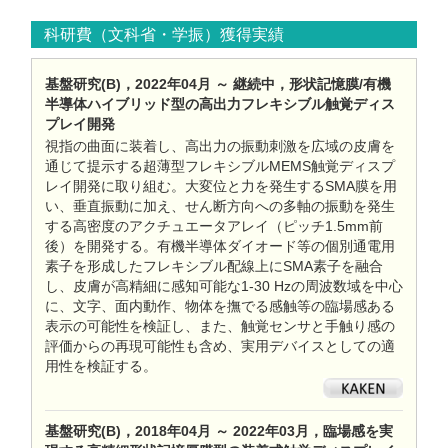
科研費（文科省・学振）獲得実績
基盤研究(B)，2022年04月 ～ 継続中，形状記憶膜/有機
半導体ハイブリッド型の高出力フレキシブル触覚ディス
プレイ開発
視指の曲面に装着し、高出力の振動刺激を広域の皮膚を
通じて提示する超薄型フレキシブルMEMS触覚ディスプ
レイ開発に取り組む。大変位と力を発生するSMA膜を用
い、垂直振動に加え、せん断方向への多軸の振動を発生
する高密度のアクチュエータアレイ（ピッチ1.5mm前
後）を開発する。有機半導体ダイオード等の個別通電用
素子を形成したフレキシブル配線上にSMA素子を融合
し、皮膚が高精細に感知可能な1-30 Hzの周波数域を中心
に、文字、面内動作、物体を撫でる感触等の臨場感ある
表示の可能性を検証し、また、触覚センサと手触り感の
評価からの再現可能性も含め、実用デバイスとしての適
用性を検証する。
基盤研究(B)，2018年04月 ～ 2022年03月，臨場感を実