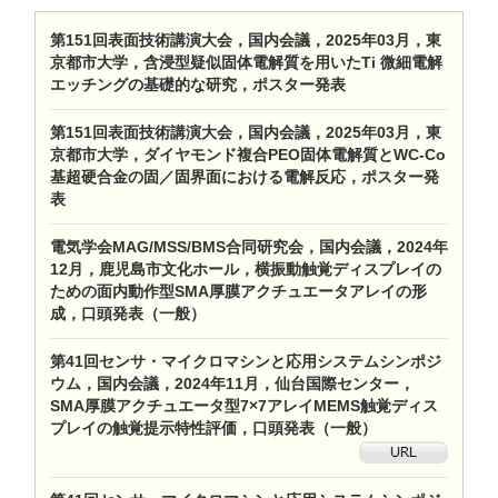
第151回表面技術講演大会，国内会議，2025年03月，東
京都市大学，含浸型疑似固体電解質を用いたTi 微細電解
エッチングの基礎的な研究，ポスター発表
第151回表面技術講演大会，国内会議，2025年03月，東
京都市大学，ダイヤモンド複合PEO固体電解質とWC-Co
基超硬合金の固／固界面における電解反応，ポスター発
表
電気学会MAG/MSS/BMS合同研究会，国内会議，2024年
12月，鹿児島市文化ホール，横振動触覚ディスプレイの
ための面内動作型SMA厚膜アクチュエータアレイの形
成，口頭発表（一般）
第41回センサ・マイクロマシンと応用システムシンポジ
ウム，国内会議，2024年11月，仙台国際センター，
SMA厚膜アクチュエータ型7×7アレイMEMS触覚ディス
プレイの触覚提示特性評価，口頭発表（一般）