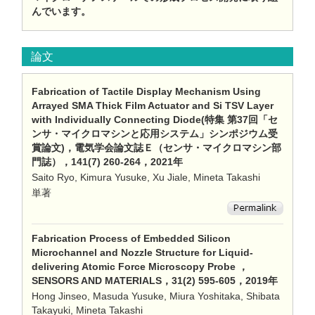
んでいます。
論文
Fabrication of Tactile Display Mechanism Using
Arrayed SMA Thick Film Actuator and Si TSV Layer
with Individually Connecting Diode(特集 第37回「セ
ンサ・マイクロマシンと応用システム」シンポジウム受
賞論文)，電気学会論文誌Ｅ（センサ・マイクロマシン部
門誌），141(7) 260-264，2021年
Saito Ryo, Kimura Yusuke, Xu Jiale, Mineta Takashi
単著
Fabrication Process of Embedded Silicon
Microchannel and Nozzle Structure for Liquid-
delivering Atomic Force Microscopy Probe ，
SENSORS AND MATERIALS，31(2) 595-605，2019年
Hong Jinseo, Masuda Yusuke, Miura Yoshitaka, Shibata
Takayuki, Mineta Takashi