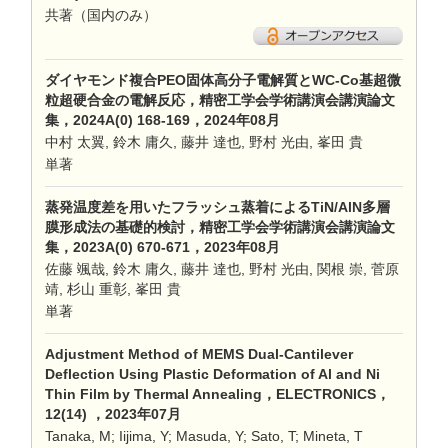
共著（国内のみ）
ダイヤモンド複合PEO固体高分子電解質とWC-Co基超微
粒超硬合金の電解反応，精密工学会学術講演会講演論文
集，2024A(0) 168-169，2024年08月
中村 太翼, 鈴木 庸久, 藤井 達也, 野村 光由, 峯田 貴
単著
蒸発温度差を用いたフラッシュ蒸着によるTiN/AlN多層
膜形成法の基礎的検討，精密工学会学術講演会講演論文
集，2023A(0) 670-671，2023年08月
佐藤 颯哉, 鈴木 庸久, 藤井 達也, 野村 光由, 関根 崇, 菅原
靖, 杉山 重彰, 峯田 貴
単著
Adjustment Method of MEMS Dual-Cantilever
Deflection Using Plastic Deformation of Al and Ni
Thin Film by Thermal Annealing，ELECTRONICS，
12(14) ，2023年07月
Tanaka, M; Iijima, Y; Masuda, Y; Sato, T; Mineta, T