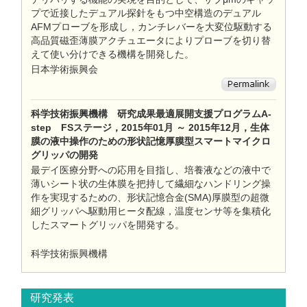
プで近接したデュアル探針をもつ中空構造のデュアル
AFMプローブを形成し，カンチレバーを大変位駆動する
高品質磁歪薄膜アクチュエータによりプローブを切り替
えて使い分けできる機構を開発した。
日本学術振興会
科学技術振興機構 研究成果最適展開支援プログラムA-
step FSステージ，2015年01月 ～ 2015年12月，生体
膜の液中操作のための形状記憶厚膜型スマートマイクロ
グリッパの開発
最デイ医療分野への応用を目指し、培養液などの液中で
薄いシート状の生体膜を把持して繊細なハンドリング操
作を実現するための、形状記憶合金(SMA)厚膜型の超微
細グリッパへ駆動用ヒータ配線，温度センサ等を集積化
したスマートグリッパを開発する。
科学技術振興機構
研究発表