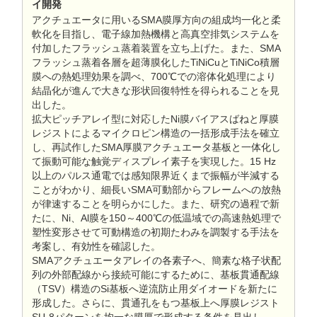
イ開発
アクチュエータに用いるSMA膜厚方向の組成均一化と柔
軟化を目指し、電子線加熱機構と高真空排気システムを
付加したフラッシュ蒸着装置を立ち上げた。また、SMA
フラッシュ蒸着各層を超薄膜化したTiNiCuとTiNiCo積層
膜への熱処理効果を調べ、700℃での溶体化処理により
結晶化が進んで大きな形状回復特性を得られることを見
出した。
拡大ピッチアレイ型に対応したNi膜バイアスばねと厚膜
レジストによるマイクロピン構造の一括形成手法を確立
し、再試作したSMA厚膜アクチュエータ基板と一体化し
て振動可能な触覚ディスプレイ素子を実現した。15 Hz
以上のパルス通電では感知限界近くまで振幅が半減する
ことがわかり、細長いSMA可動部からフレームへの放熱
が律速することを明らかにした。また、研究の過程で新
たに、Ni、Al膜を150～400℃の低温域での高速熱処理で
塑性変形させて可動構造の初期たわみを調製する手法を
考案し、有効性を確認した。
SMAアクチュエータアレイの各素子へ、簡素な格子状配
列の外部配線から接続可能にするために、基板貫通配線
（TSV）構造のSi基板へ逆流防止用ダイオードを新たに
形成した。さらに、貫通孔をもつ基板上へ厚膜レジスト