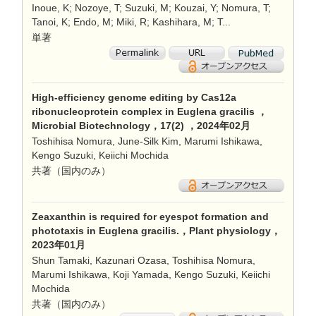
Inoue, K; Nozoye, T; Suzuki, M; Kouzai, Y; Nomura, T;
Tanoi, K; Endo, M; Miki, R; Kashihara, M; T...
単著
High-efficiency genome editing by Cas12a
ribonucleoprotein complex in Euglena gracilis ，
Microbial Biotechnology，17(2) ，2024年02月
Toshihisa Nomura, June-Silk Kim, Marumi Ishikawa,
Kengo Suzuki, Keiichi Mochida
共著（国内のみ）
Zeaxanthin is required for eyespot formation and
phototaxis in Euglena gracilis.，Plant physiology，
2023年01月
Shun Tamaki, Kazunari Ozasa, Toshihisa Nomura,
Marumi Ishikawa, Koji Yamada, Kengo Suzuki, Keiichi
Mochida
共著（国内のみ）