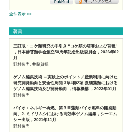
全件表示 >>
著書
三訂版・コケ類研究の手引き "コケ類の培養および育種"
，日本蘚苔類学会創立50周年記念出版委員会，2026年02
月
野村俊尚, 井藤賀操
ゲノム編集技術 ～実験上のポイント／産業利用に向けた
研究開発動向と安全性周知 3章4節2項 微細藻類における
ゲノム編集技術及び開発動向 ，情報機構 ，2023年01月
野村俊尚
バイオエネルギー再燃、第３章藻類バイオ燃料の開発動
向、2. ミドリムシにおける高効率ゲノム編集，シーエム
シー出版，2021年11月
野村俊尚