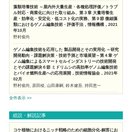
藻類培養技術 ～屋内外大量生産・各種処理評価／トラブ
ル対応・商業化に向けた取り組み、第３章 大量培養生
産・効率化・安定化・低コスト化の実務、第９節 微細藻
類におけるゲノム編集技術・評価手法，情報機構，2021
年10月
野村俊尚
ゲノム編集技術を応用した 製品開発とその実用化 ～研究
開発動向・課題解決策・技術予測と市場展望～第４章 ゲ
ノム編集によるスマートセルインダストリーの技術開発
とその課題解決６節 ミドリムシの高効率ゲノム編集技術
とバイオ燃料生産への応用展開，技術情報協会，2021年
02月
野村俊尚, 原田稜, 山田康嗣, 鈴木健吾, 持田恵一
全件表示 >>
総説・解説記事
コケ植物におけるニッチ戦略のための細胞分化-銅苔にお