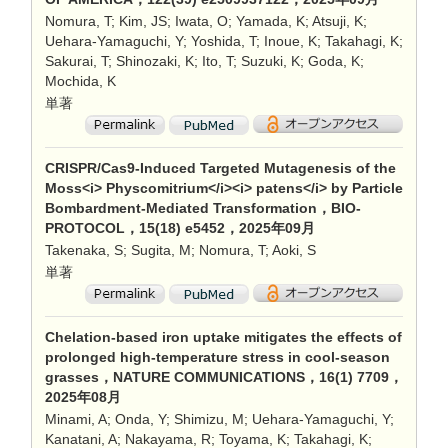
Nomura, T; Kim, JS; Iwata, O; Yamada, K; Atsuji, K;
Uehara-Yamaguchi, Y; Yoshida, T; Inoue, K; Takahagi, K;
Sakurai, T; Shinozaki, K; Ito, T; Suzuki, K; Goda, K;
Mochida, K
単著
CRISPR/Cas9-Induced Targeted Mutagenesis of the
Moss<i> Physcomitrium</i><i> patens</i> by Particle
Bombardment-Mediated Transformation，BIO-
PROTOCOL，15(18) e5452，2025年09月
Takenaka, S; Sugita, M; Nomura, T; Aoki, S
単著
Chelation-based iron uptake mitigates the effects of
prolonged high-temperature stress in cool-season
grasses，NATURE COMMUNICATIONS，16(1) 7709，
2025年08月
Minami, A; Onda, Y; Shimizu, M; Uehara-Yamaguchi, Y;
Kanatani, A; Nakayama, R; Toyama, K; Takahagi, K;