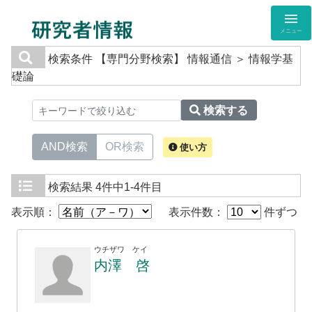
メニュー
検索条件
【専門分野検索】 情報通信 ＞ 情報学基
礎論
検索する
AND検索
OR検索
使い方
検索結果
4件中1-4件目
表示順：
表示件数：
件ずつ
ウチザワ ケイ
内澤 啓