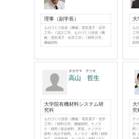
理事（副学長）
大
ものづくり技術（機械・電気電子・化学
も
工学） / 設計工学、ものづくり技術（機
工学
械・電気電子・化学工学） / 材料力学、
り技
機械材料
材
タカヤマ テツオ
高山 哲生
大学院有機材料システム研
大
究科
究
ものづくり技術（機械・電気電子・化学
ナノ
工学） / 材料力学、機械材料、ナノテ
フサ
ク・材料 / 複合材料、界面、ナノテク・
料 
材料 / 高分子材料、ナノテク・材料 / 材料
術（
加工、組織制御、ナノテク・材料 / グリ
力