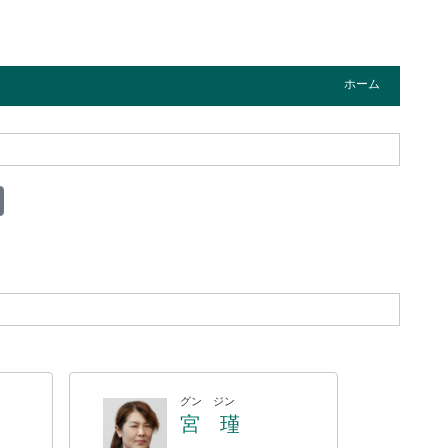
ホーム
グン ジン
宮 瑾