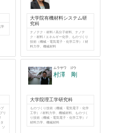
大学院有機材料システム研
究科
化学
ナノテク・材料 / 高分子材料、ナノテ
ク・材料 / エネルギー化学、ものづくり
技術（機械・電気電子・化学工学） / 材
料力学、機械材料
ムラサワ ゴウ
村澤 剛
大学院理工学研究科
ルプ
ものづくり技術（機械・電気電子・化学
プリ
工学） / 材料力学、機械材料、ものづく
摩
り技術（機械・電気電子・化学工学） /
マタ
材料力学、機械材料
、ソ