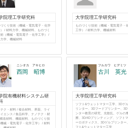
学院理工学研究科
大学院理工学研究科
のづくり技術（機械・電気電子・化学
ものづくり技術（機械・電気電子・
） / 材料力学、機械材料、ものづく
工学） / 材料力学、機械材料
術（機械・電気電子・化学工学） /
料力学、機械材料
ニシオカ アキヒロ
フルカワ ヒデミツ
西岡 昭博
古川 英光
学院有機材料システム研
大学院理工学研究科
科
ソフト&ウェットマター工学、3Dゲ
リンター、3Dフードプリンター、3D
テク・材料 / 複合材料、界面、ライ
ンター教育の研究、光散乱、ゲルの
イエンス / 食品科学、ナノテク・材
擦、3D/4Dプリンティング、ソフト
/ 構造材料、機能材料、ものづくり技
ーロボティクス、3Dゲルプリンター
機械・電気電子・化学工学） / 材料
フト&ウェットマター工学
学、機械材料