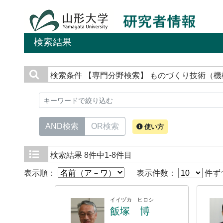
検索結果
検索条件
【専門分野検索】 ものづくり技術（機
AND検索
OR検索
使い方
検索結果
8件中1-8件目
表示順：
表示件数：
件ず
イイヅカ ヒロシ
飯塚 博