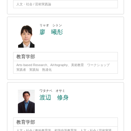
人文・社会 / 芸術実践論
リャオ シトン
廖 曦彤
教育学部
Arts-based Research、A/r/tography、美術教育 ワークショップ
実践者 実践知 熟達化
ワタナベ オサミ
渡辺 修身
教育学部
人文・社会 / 教科教育学、初等中等教育学、人文・社会 / 芸術実践