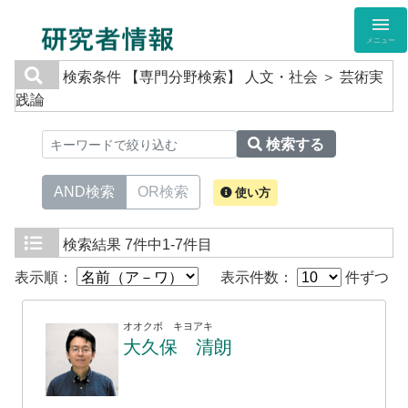
メニュー
検索条件
【専門分野検索】 人文・社会 ＞ 芸術実
践論
検索する
AND検索
OR検索
使い方
検索結果
7件中1-7件目
表示順：
表示件数：
件ずつ
オオクボ キヨアキ
大久保 清朗